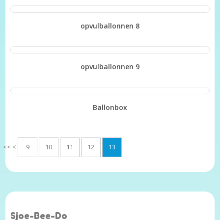
BEKIJK
opvulballonnen 8
BEKIJK
opvulballonnen 9
BEKIJK
Ballonbox
BEKIJK
<<
<
9
10
11
12
13
Sjoe-Bee-Do